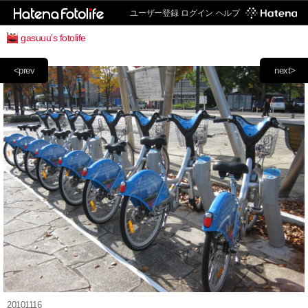
ユーザー登録
ログイン
ヘルプ
gasuuu's fotolife
<prev
next>
20101116