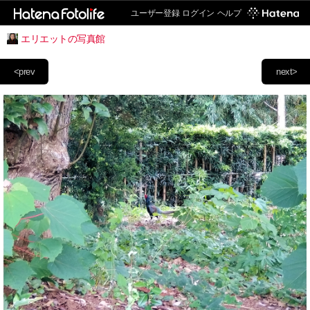
ユーザー登録
ログイン
ヘルプ
エリエットの写真館
<prev
next>