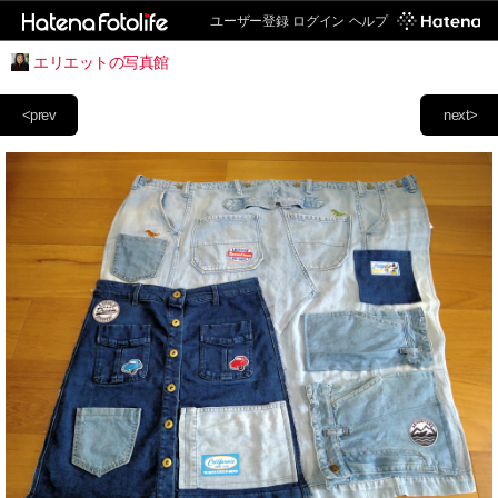
ユーザー登録
ログイン
ヘルプ
エリエットの写真館
<prev
next>