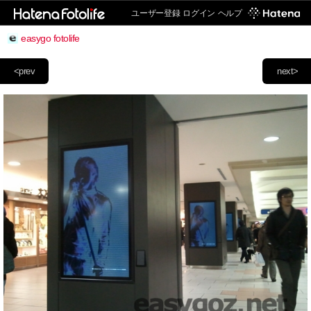
ユーザー登録
ログイン
ヘルプ
easygo fotolife
<prev
next>