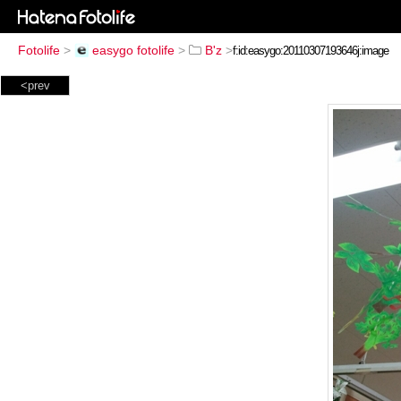
Fotolife
>
easygo fotolife
>
B'z
>
<prev