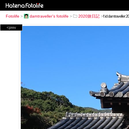
Fotolife
>
damtraveller's fotolife
>
2020旅日記
>
<prev