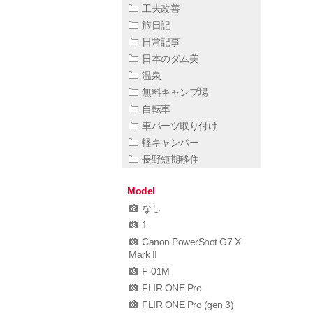
工夫改善
旅日記
日常記事
日本のダム美
温泉
無料キャンプ場
自転車
車パーツ取り付け
軽キャンパー
長野短期移住
Model
なし
1
Canon PowerShot G7 X
Mark II
F-01M
FLIR ONE Pro
FLIR ONE Pro (gen 3)