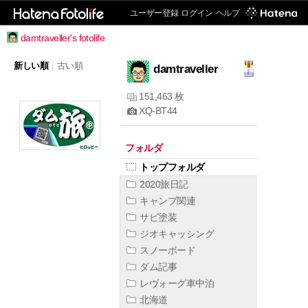
ユーザー登録
ログイン
ヘルプ
damtraveller's fotolife
新しい順
|
古い順
damtraveller
151,463 枚
XQ-BT44
フォルダ
トップフォルダ
2020旅日記
キャンプ関連
サビ塗装
ジオキャッシング
スノーボード
ダム記事
レヴォーグ車中泊
北海道