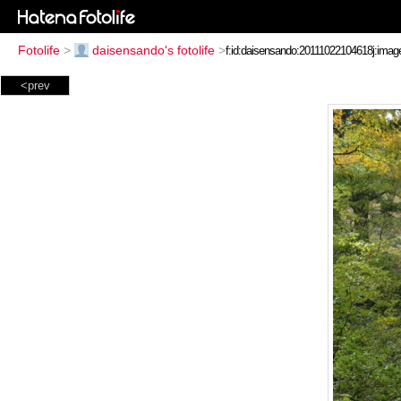
Fotolife
>
daisensando's fotolife
>
<prev