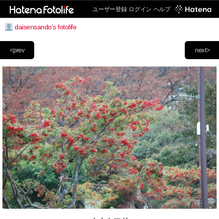
ユーザー登録
ログイン
ヘルプ
daisensando's fotolife
<prev
next>