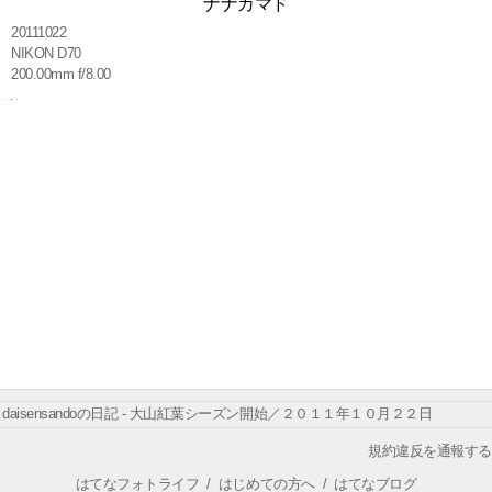
ナナカマド
20111022
NIKON D70
200.00mm f/8.00
daisensandoの日記 - 大山紅葉シーズン開始／２０１１年１０月２２日
規約違反を通報する
はてなフォトライフ
/
はじめての方へ
/
はてなブログ