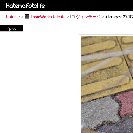
Fotolife
>
ToxicWorks fotolife
>
ヴィンテージ
>
<prev