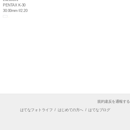
PENTAX K-30
30.00mm f/2.20
規約違反を通報する
はてなフォトライフ
/
はじめての方へ
/
はてなブログ