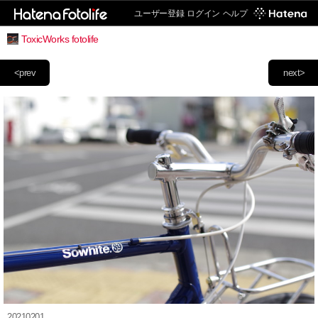
ユーザー登録
ログイン
ヘルプ
ToxicWorks fotolife
<prev
next>
20210201