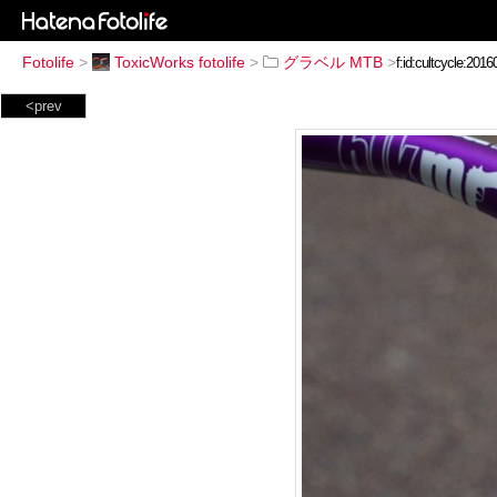
Fotolife
>
ToxicWorks fotolife
>
グラベル MTB
>
<prev