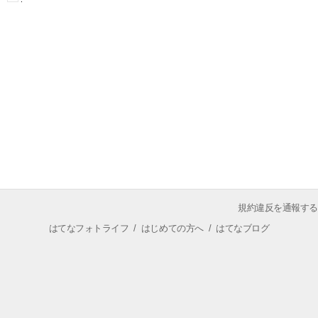
規約違反を通報する
はてなフォトライフ
/
はじめての方へ
/
はてなブログ