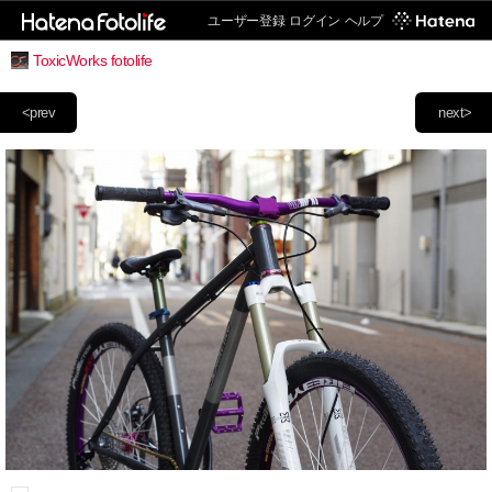
ユーザー登録
ログイン
ヘルプ
ToxicWorks fotolife
<prev
next>