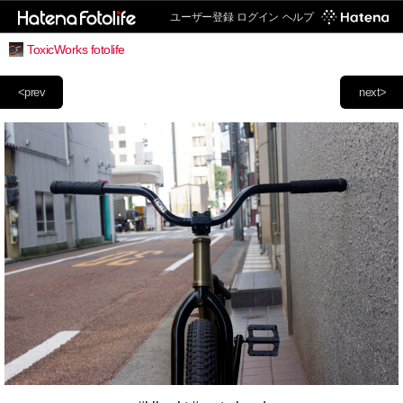
ユーザー登録
ログイン
ヘルプ
ToxicWorks fotolife
<prev
next>