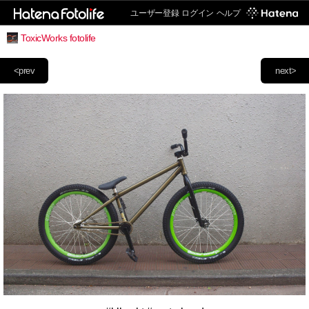
ユーザー登録
ログイン
ヘルプ
ToxicWorks fotolife
<prev
next>