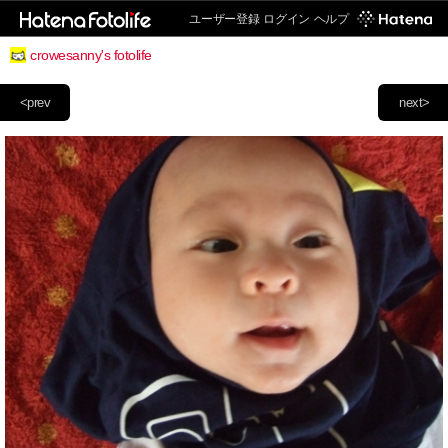
ユーザー登録
ログイン
ヘルプ
crowesanny's fotolife
<prev
next>