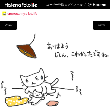
ユーザー登録
ログイン
ヘルプ
crowesanny's fotolife
<prev
next>