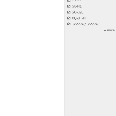
F5321
G8441
SO-02E
XQ-BT44
u795SW,S795SW
more