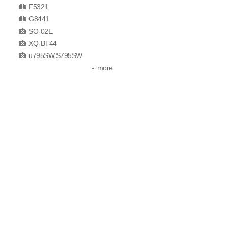
F5321
G8441
SO-02E
XQ-BT44
u795SW,S795SW
more