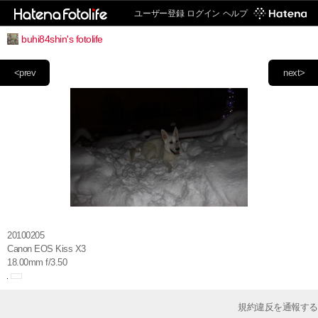
ユーザー登録
ログイン
ヘルプ
buhi84shin's fotolife
<prev
next>
20100205
Canon EOS Kiss X3
18.00mm f/3.50
規約違反を通報する