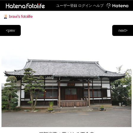
ユーザー登録
ログイン
ヘルプ
bravi's fotolife
<prev
next>