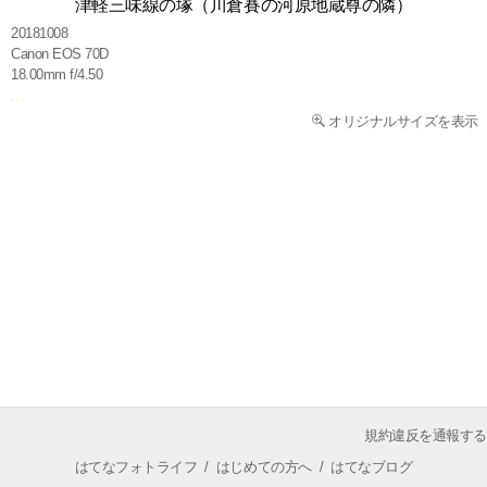
津軽三味線の塚（川倉賽の河原地蔵尊の隣）
20181008
Canon EOS 70D
18.00mm f/4.50
オリジナルサイズを表示
規約違反を通報する
はてなフォトライフ
/
はじめての方へ
/
はてなブログ