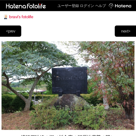
ユーザー登録
ログイン
ヘルプ
bravi's fotolife
<prev
next>