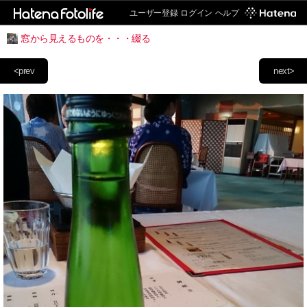
ユーザー登録
ログイン
ヘルプ
窓から見えるものを・・・綴る
<prev
next>