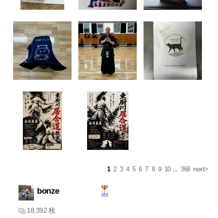
1
2
3
4
5
6
7
8
9
10
...
368
next>
bonze
18,392 枚