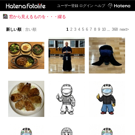
ユーザー登録
ログイン
ヘルプ
窓から見えるものを・・・綴る
新しい順
|
古い順
1
2
3
4
5
6
7
8
9
10
...
368
next>