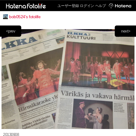
ユーザー登録
ログイン
ヘルプ
bob0524's fotolife
<prev
next>
20130908