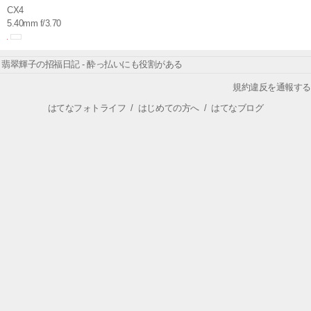
CX4
5.40mm f/3.70
翡翠輝子の招福日記 - 酔っ払いにも役割がある
規約違反を通報する
はてなフォトライフ
/
はじめての方へ
/
はてなブログ