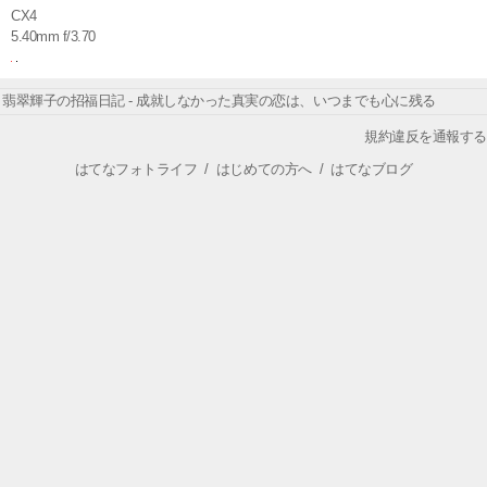
CX4
5.40mm f/3.70
翡翠輝子の招福日記 - 成就しなかった真実の恋は、いつまでも心に残る
規約違反を通報する
はてなフォトライフ
/
はじめての方へ
/
はてなブログ