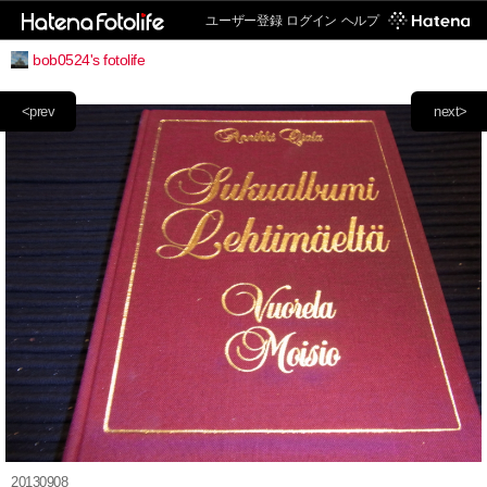
ユーザー登録
ログイン
ヘルプ
bob0524's fotolife
<prev
next>
20130908