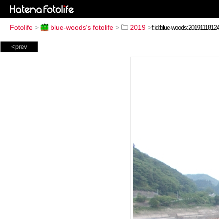
Fotolife
>
blue-woods's fotolife
>
2019
>
<prev