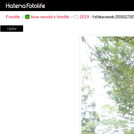
Fotolife
>
blue-woods's fotolife
>
2019
>
<prev