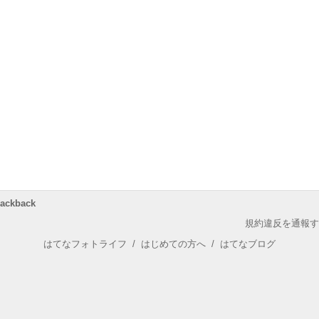
rackback
規約違反を通報す
はてなフォトライフ
/
はじめての方へ
/
はてなブログ