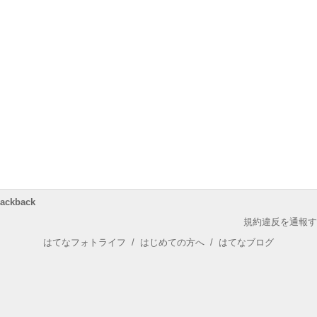
rackback
規約違反を通報す
はてなフォトライフ
/
はじめての方へ
/
はてなブログ