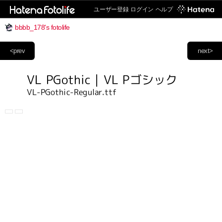
ユーザー登録
ログイン
ヘルプ
bbbb_178's fotolife
<prev
next>