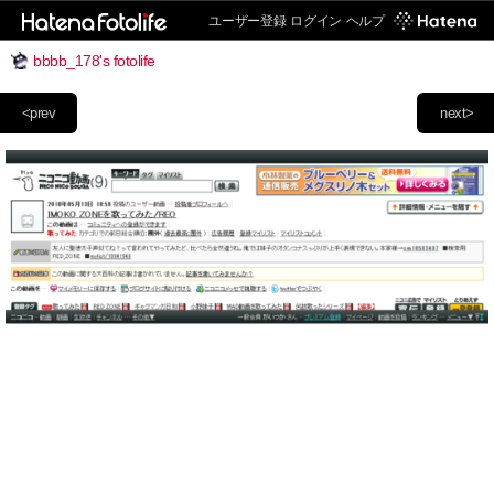
ユーザー登録
ログイン
ヘルプ
bbbb_178's fotolife
<prev
next>