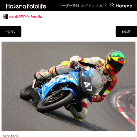
ユーザー登録
ログイン
ヘルプ
azuki250r's fotolife
<prev
next>
20230827