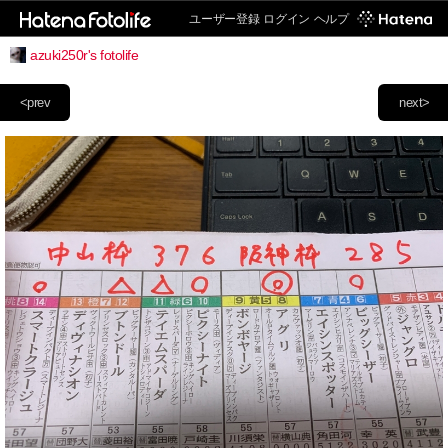
ユーザー登録
ログイン
ヘルプ
azuki250r's fotolife
<prev
next>