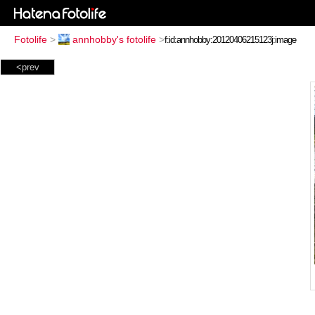
Fotolife
>
annhobby's fotolife
>
<prev