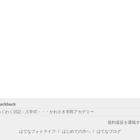
rackback
わくわく日記 - 入学式・・・かわさき市民アカデミー
規約違反を通報す
はてなフォトライフ
/
はじめての方へ
/
はてなブログ