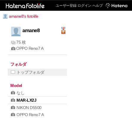
ユーザー登録
ログイン
ヘルプ
amane8's fotolife
amane8
75 枚
OPPO Reno7 A
フォルダ
トップフォルダ
Model
なし
MAR-LX2J
NIKON D5500
OPPO Reno7 A