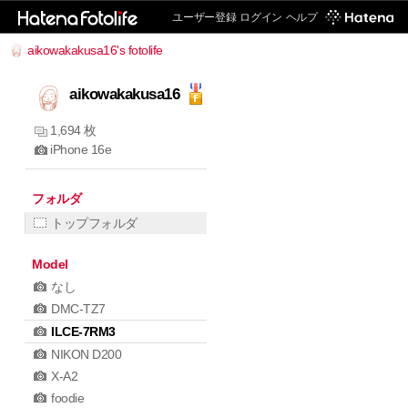
ユーザー登録
ログイン
ヘルプ
aikowakakusa16's fotolife
aikowakakusa16
1,694 枚
iPhone 16e
フォルダ
トップフォルダ
Model
なし
DMC-TZ7
ILCE-7RM3
NIKON D200
X-A2
foodie