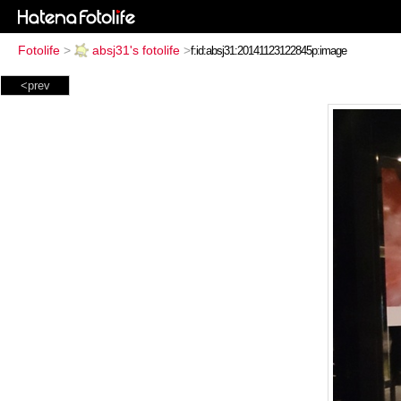
Fotolife
>
absj31's fotolife
>
<prev