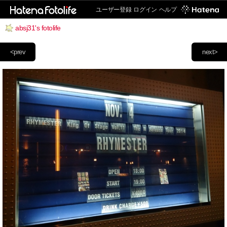
ユーザー登録
ログイン
ヘルプ
absj31's fotolife
<prev
next>