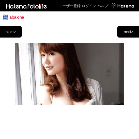
ユーザー登録
ログイン
ヘルプ
abalone
<prev
next>