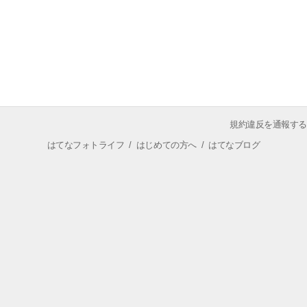
規約違反を通報する
はてなフォトライフ
/
はじめての方へ
/
はてなブログ