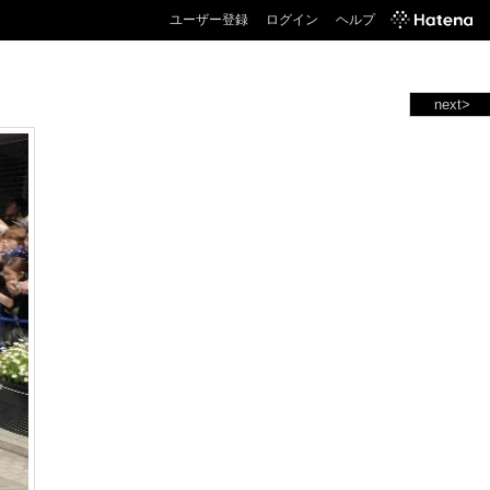
ユーザー登録
ログイン
ヘルプ
next>