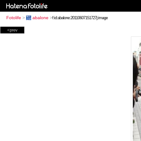
Fotolife
>
abalone
>
<prev