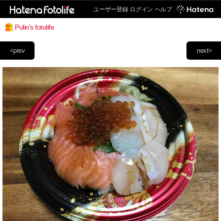
ユーザー登録
ログイン
ヘルプ
Pulin's fotolife
<prev
next>