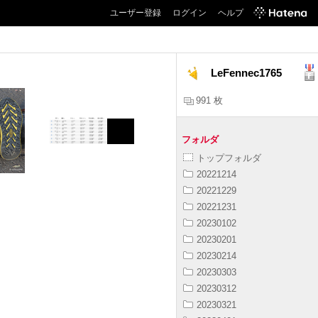
ユーザー登録
ログイン
ヘルプ
LeFennec1765
991 枚
フォルダ
トップフォルダ
20221214
20221229
20221231
20230102
20230201
20230214
20230303
20230312
20230321