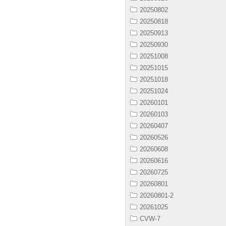
20250802
20250818
20250913
20250930
20251008
20251015
20251018
20251024
20260101
20260103
20260407
20260526
20260608
20260616
20260725
20260801
20260801-2
20261025
CVW-7