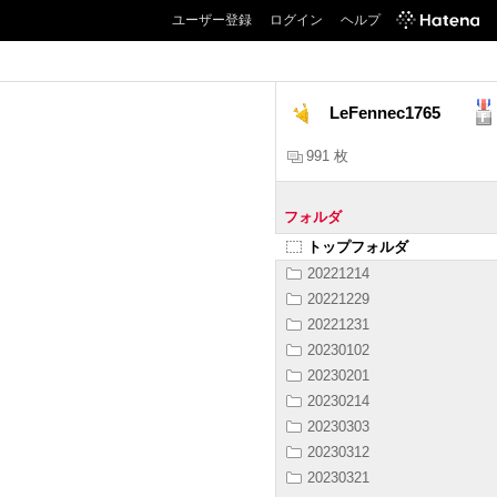
ユーザー登録
ログイン
ヘルプ
LeFennec1765
991 枚
フォルダ
トップフォルダ
20221214
20221229
20221231
20230102
20230201
20230214
20230303
20230312
20230321