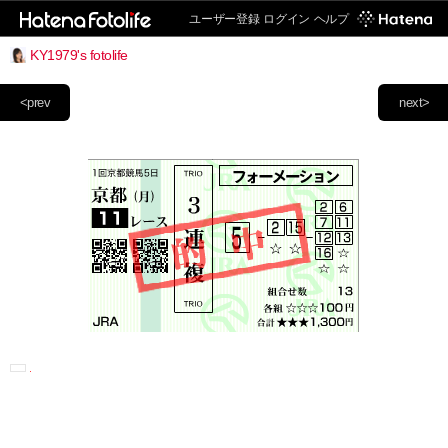
ユーザー登録
ログイン
ヘルプ
KY1979's fotolife
<prev
next>