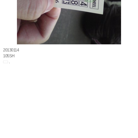
20130114
105SH