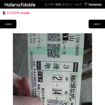
ユーザー登録
ログイン
ヘルプ
KY1979's fotolife
<prev
next>