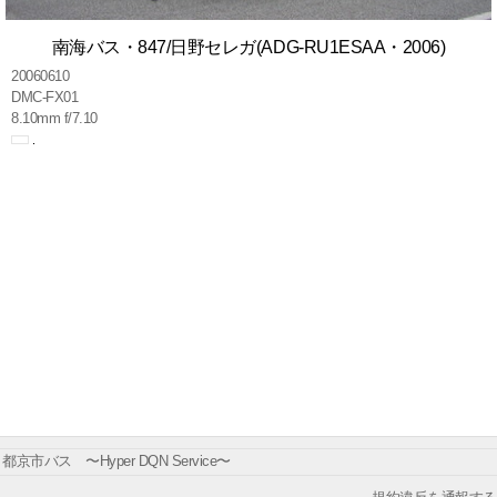
南海バス・847/日野セレガ(ADG-RU1ESAA・2006)
20060610
DMC-FX01
8.10mm f/7.10
都京市バス 〜Hyper DQN Service〜