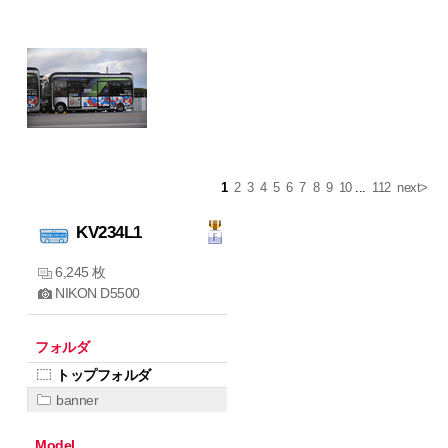
1
2
3
4
5
6
7
8
9
10
...
112
next>
KV234L1
6,245 枚
NIKON D5500
フォルダ
トップフォルダ
banner
Model