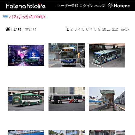
ユーザー登録
ログイン
ヘルプ
バスばっかのfotolife
新しい順
|
古い順
1
2
3
4
5
6
7
8
9
10
...
112
next>