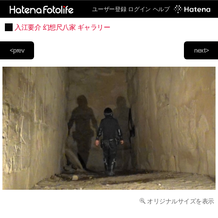
ユーザー登録
ログイン
ヘルプ
入江要介 幻想尺八家 ギャラリー
<prev
next>
オリジナルサイズを表示