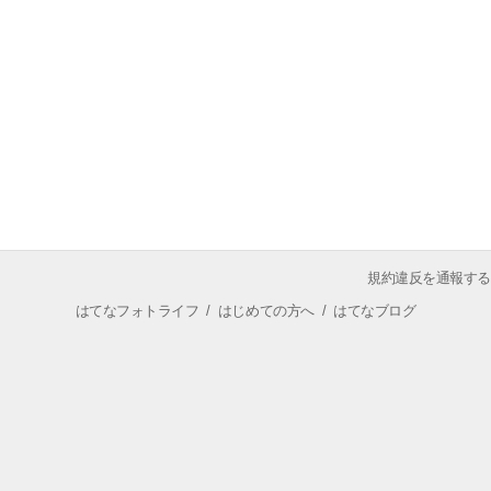
規約違反を通報する
はてなフォトライフ
/
はじめての方へ
/
はてなブログ