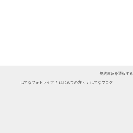
規約違反を通報する
はてなフォトライフ
/
はじめての方へ
/
はてなブログ