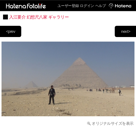
ユーザー登録
ログイン
ヘルプ
入江要介 幻想尺八家 ギャラリー
<prev
next>
オリジナルサイズを表示